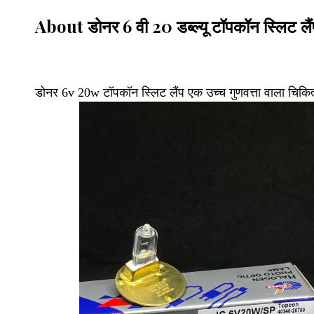
About डोनर 6 वी 20 डब्ल्यू टॉपकॉन स्लिट लैं
डोनर 6v 20w टॉपकॉन स्लिट लैंप एक उच्च गुणवत्ता वाला चिकित्