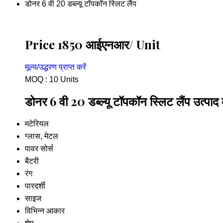
डोनर 6 वी 20 डब्ल्यू टॉपकॉन स्लिट लैंप
Price 1850 आईएनआर
/ Unit
मूल्य/उद्धरण प्राप्त करें
MOQ :
10 Units
डोनर 6 वी 20 डब्ल्यू टॉपकॉन स्लिट लैंप उत्पाद 
मटेरियल
ग्लास, मेटल
पावर सोर्स
बैटरी
रंग
पारदर्शी
साइज
विभिन्न आकार