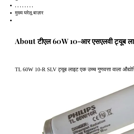
, , , , , , , ,
मुख्य घरेलू बाज़ार
About टीएल 60W 10-आर एसएलवी ट्यूब ल
TL 60W 10-R SLV ट्यूब लाइट एक उच्च गुणवत्ता वाला औद्यो