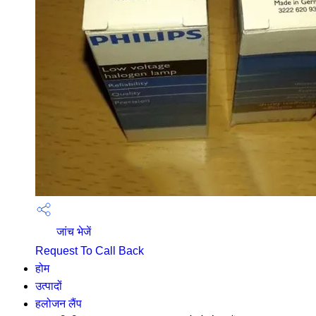
जांच भेजें
Request To Call Back
होम
उत्पादों
हलोजन लैंप